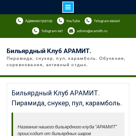
Перейти
Администратор
YouTube
Telegram канал
к
содержимому
Telegram чат
admin@aramith.ru
Бильярдный Клуб АРАМИТ.
Пирамида, снукер, пул, карамболь. Обучение,
соревнования, активный отдых.
Бильярдный Клуб АРАМИТ.
Пирамида, снукер, пул, карамболь.
Название нашего бильярдного клуба “АРАМИТ”
происходит от бильярдных шаров