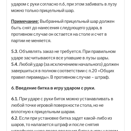
ударом с руки согласно п.6, при этом забивать в лузу
можно только прицельный шар.
Примечание:
Выбранный прицельный шар должен
быть снят до нанесения следующего удара, в
противном случае он остается на столе и счет в
партии не меняется.
5.3.
Объявлять заказ не требуется. При правильном
ударе засчитываются все упавшие в лузы шары.
5.4.
Любой удар (за исключением начального) должен
завершиться в полном соответствии с п.20 «Общих
правил пирамиды». В противном случае – штраф.
6. Введение битка в игру ударом с руки.
6.1.
При ударе с руки биток можно устанавливать в
любой точке игровой поверхности стола, но не
вплотную к прицельным шарам.
6.2.
Если при установке битка задет какой-либо из
шаров, то налагается штраф и после снятия
штрафного шара право введения битка в игру ударом