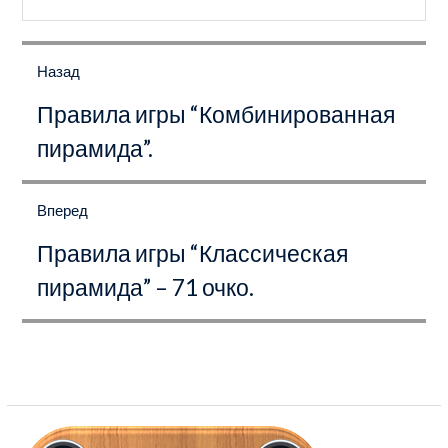
Навигация
по
Назад
записям
Предыдущая
Правила игры “Комбинированная
запись:
пирамида”.
Вперед
Следующая
Правила игры “Классическая
запись:
пирамида” – 71 очко.