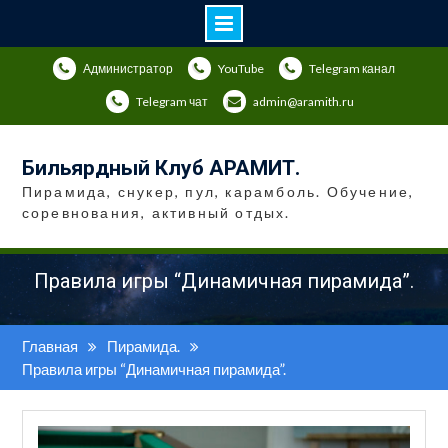
Перейти
Администратор
YouTube
Telegram канал
к
содержимому
Telegram чат
admin@aramith.ru
Бильярдный Клуб АРАМИТ.
Пирамида, снукер, пул, карамболь. Обучение,
соревнования, активный отдых.
Правила игры “Динамичная пирамида”.
Главная
Пирамида.
Правила игры “Динамичная пирамида”.