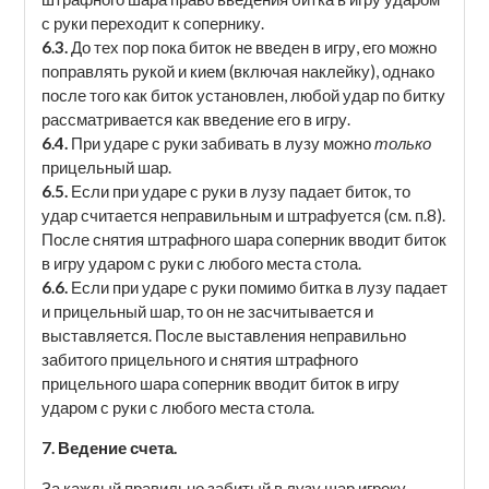
с руки переходит к сопернику.
6.3.
До тех пор пока биток не введен в игру, его можно
поправлять рукой и кием (включая наклейку), однако
после того как биток установлен, любой удар по битку
рассматривается как введение его в игру.
6.4.
При ударе с руки забивать в лузу можно
только
прицельный шар.
6.5.
Если при ударе с руки в лузу падает биток, то
удар считается неправильным и штрафуется (см. п.8).
После снятия штрафного шара соперник вводит биток
в игру ударом с руки с любого места стола.
6.6.
Если при ударе с руки помимо битка в лузу падает
и прицельный шар, то он не засчитывается и
выставляется. После выставления неправильно
забитого прицельного и снятия штрафного
прицельного шара соперник вводит биток в игру
ударом с руки с любого места стола.
7. Ведение счета.
За каждый правильно забитый в лузу шар игроку