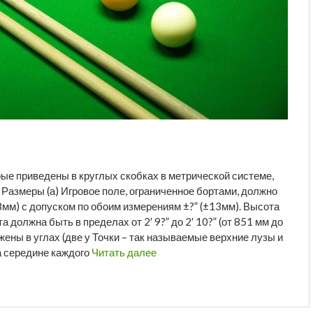
 приведены в круглых скобках в метрической системе,
 Размеры (а) Игровое поле, ограниченное бортами, должно
78мм) с допуском по обоим измерениям ±?” (±13мм). Высота
а должна быть в пределах от 2′ 9?” до 2′ 10?” (от 851 мм до
жены в углах (две у Точки – так называемые верхние лузы и
на середине каждого
Читать далее