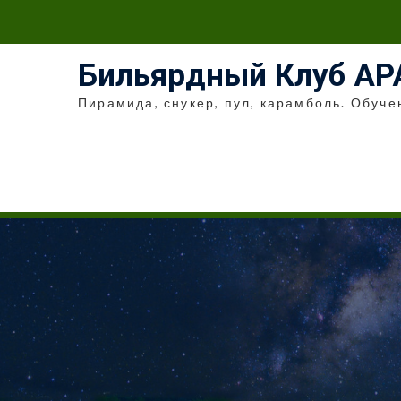
Перейти
к
содержимому
Бильярдный Клуб АР
Пирамида, снукер, пул, карамболь. Обуче