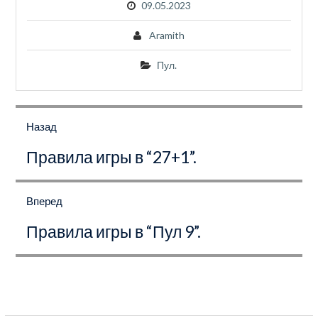
09.05.2023
Aramith
Пул.
Навигация
по
Назад
записям
Предыдущая
Правила игры в “27+1”.
запись:
Вперед
Следующая
Правила игры в “Пул 9”.
запись: