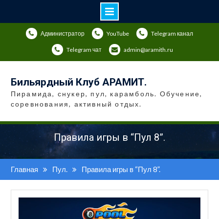
Перейти
Администратор
YouTube
Telegram канал
к
содержимому
Telegram чат
admin@aramith.ru
Бильярдный Клуб АРАМИТ.
Пирамида, снукер, пул, карамболь. Обучение,
соревнования, активный отдых.
Правила игры в “Пул 8”.
Главная
Пул.
Правила игры в “Пул 8”.